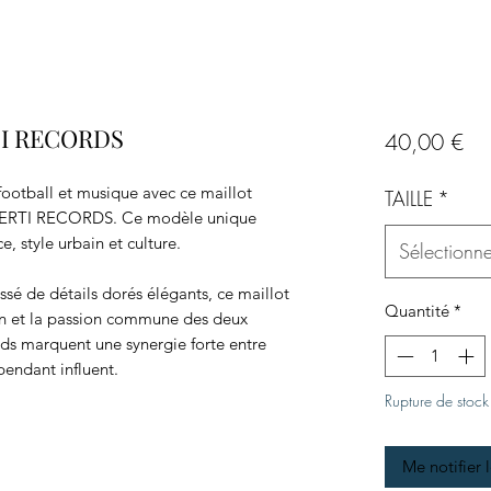
TI RECORDS
Pri
40,00 €
football et musique avec ce maillot
TAILLE
*
AVERTI RECORDS. Ce modèle unique
e, style urbain et culture.
Sélectionne
sé de détails dorés élégants, ce maillot
Quantité
*
ion et la passion commune des deux
ords marquent une synergie forte entre
pendant influent.
Rupture de stock
Me notifier 