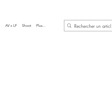
t
AV x LF
Shoot
Plus...